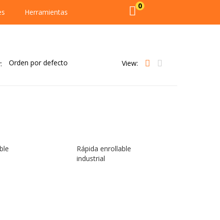
0
es
Herramientas
View:
:
ble
Rápida enrollable
industrial