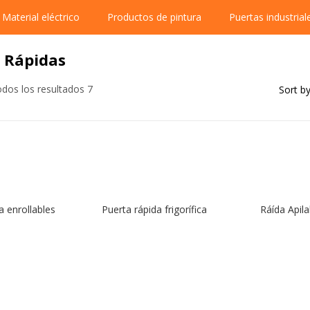
Material eléctrico
Productos de pintura
Puertas industrial
 Rápidas
dos los resultados 7
Sort by
a enrollables
Puerta rápida frigorífica
Ráída Apila