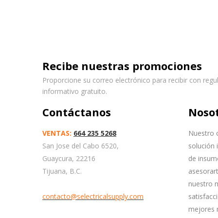
Recibe nuestras promociones
Proporcione su correo electrónico para recibir con regu
informativo gratuito.
Contáctanos
Noso
VENTAS:
664 235 5268
Nuestro o
San Jose del Cabo 6520,
solución 
Guaycura, 22216
de insum
Tijuana, B.C.
asesorart
nuestro m
contacto@selectricalsupply.com
satisfacc
mejores 